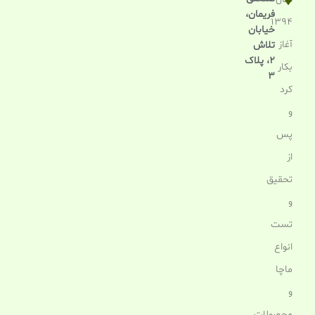
فریمان،
1394
خیابان
آغاز
تلاش
2، پلاک
بکار
3
کرد
و
پس
از
تحقیق
و
تست
انواع
ماچا
و
محصولات