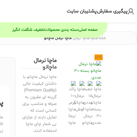
پیگیری سفارش
پشتیبان سایت
صفحه اصلی
دسته بندی محصولات
تخفیف شگفت انگیز
خانه
/
ماچا
/
ماچا نرمال
/
ماچا نرمال ماچانو
-18%
ماچا نرمال
ماچانو
ماچا نرمال ماچانو با
داشتن کیفیت عالی
(Premium Quality)
گزینه ای مقرون به
پو
صرفه و مناسب برای
کسانی است که
تمایل دارند از مزایای
ما
بی شمار چای ماچا
کا
استفاده کنند.
زی