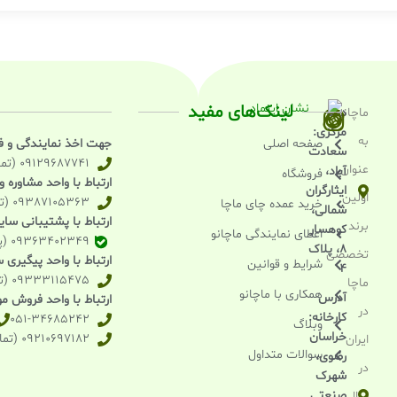
لینک‌های مفید
ماچانو
دفتر
مرکزی:
به
صفحه اصلی
جهت اخذ نمایندگی و 
سعادت
09129687741 (تماس تلفنی)
عنوان
آباد،
فروشگاه
ارتباط با واحد مشاوره 
ایثارگران
اولین
09387105363 (تماس و واتساپ و بله)
خرید عمده چای ماچا
شمالی،
ارتباط با پشتیبانی سا
برند
کوهسار
اعطای نمایندگی ماچانو
09363402349 (پیامرسان بله)
۸، پلاک
تخصصی
ارتباط با واحد پیگیری
شرایط و قوانین
۴
09333115475 (تماس تلفنی)
ماچا
همکاری با ماچانو
آدرس
ارتباط با واحد فروش موا
در
کارخانه:
051-34685242
وبلاگ
خراسان
09210697182 (تماس تلفنی)
ایران
سوالات متداول
رضوی،
در
شهرک
صنعتی
سال