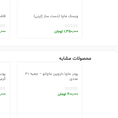
ویسک ماچا (دست ساز ژاپنی)
قاشق
1,350,000
تومان
,000
محصولات مشابه
پودر ماچا دارچین ماچانو – جعبه 30
عددی
گرم
400,000
تومان
,000