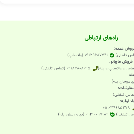
راه‌های ارتباطی
فروش عمده:
09129687741 (واتساپ)
و فروش ماچانو:
02182808095 (تماس تلفنی)
یت:
 سفارشات:
د اولیه:
051-34685278
09210697182 (پیام رسان بله)