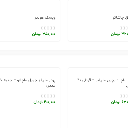
 چاشاکو
ویسک هولدر
320
تومان
350,000
تومان
پودر ماچا دارچین ماچانو – قوطی 40
پودر ماچا زنجبیل ما
ی
عددی
630
تومان
400,000
تومان