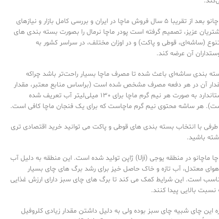
‌کند.
ماچانو بعد از تقریبا 5 سال فروش ماچا در ایران و بررسی کامل بازار و نیازهای
تریان عزیز، تصمیم گرفته است پودر ماچا نرمال را بصورت بسته بندی های
نوع (ساشه‌ای، قوطی و پاکت) و در اوزان مختلف، در سراسر کشور به
ستداران آن عرضه کند.
ته بندی ساشه‌ای باعث شده تا مصرف ماچا بسیار راحت‌تر باشد چراکه
دار آن در هر دفعه مصرف مشخص شده است (براساس منابع معتبر، مقدار
استاندارد به صورت هر نیم گرم ماچا برای 130 میلی‌لیتر آب تعریف شده
ت). هر ساشه محتوی نیم گرم ماچاست که برای یک فنجان ماچا کافی است.
 طرفی با انتخاب بسته بندی های قوطی و پاکت می توانید خرید اقتصادی تری
شته باشید.
ماچا ماچانو در منطقه یوجی (Uji) ژاپن تولید شده است. این منطقه به دلیل آب
هوای معتدل، آب تازه و خاک حاصل خیز برای رشد برگ های چای بسیار
اسب است. این شرایط کمک می کند تا برگ های چای سبز دارای ارزش غذایی
 نسبت بالایی پیدا کنند.
ه این چای شبیه چای سبز بوده ولی به دلیل داشتن مقدار زیادی کلروفیل