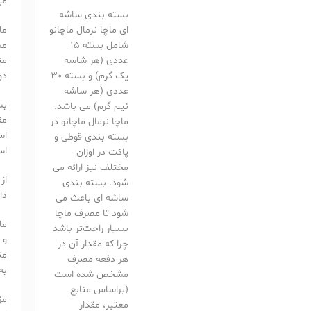
می
بسته بندی ساشه
ای ماچا نرمال ماچانو
شامل بسته 15
مش
عددی (هر شاسه
مت
یک گرم) و بسته 30
دو
عددی (هر ساشه
بس
نیم گرم) می باشد.
مق
ماچا نرمال ماچانو در
بسته بندی قوطی و
اس
پاکت در اوزان
مختلف نیز ارائه می
از
شود. بسته بندی
دا
ساشه ای باعث می
شود تا مصرف ماچا
بسیار راحت‌تر باشد
و 
چرا که مقدار آن در
من
هر دفعه مصرف
به
مشخص شده است
(براساس منابع
مز
معتبر، مقدار