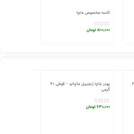
کاسه مخصوص ماچا
500,000
تومان
پودر ماچا زنجبیل ماچانو – قوطی 40
چانو – جعبه 30
گرمی
630,000
تومان