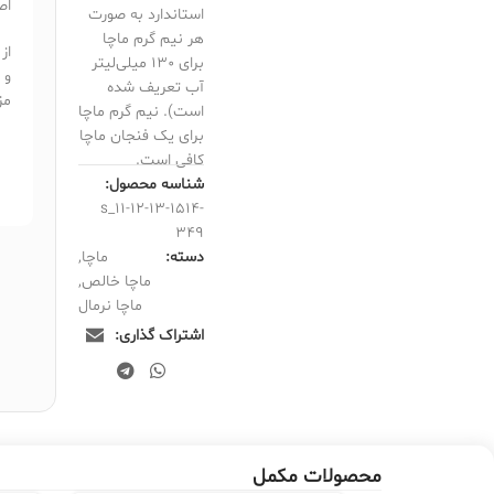
اصط
استاندارد به صورت
هر نیم گرم ماچا
از
برای 130 میلی‌لیتر
و 
آب تعریف شده
مز
است). نیم گرم ماچا
برای یک فنجان ماچا
کافی است.
شناسه محصول:
s_11-12-13-1514-
349
دسته:
ماچا
,
ماچا خالص
,
ماچا نرمال
اشتراک گذاری:
محصولات مکمل