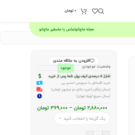
0
تومان
مجله ماچانو
تماس با ما
سفیر ماچانو
افزودن به علاقه مندی
وضعیت موجودی
موجود
شارژ 5 درصدی کیف پول شما پس از خرید
خرید اقساطی با سرویس اسنپ پی
ارسال رایگان (خرید بالای دو میلیون تومان)
ارسال سریع (ویژه تهران)
2,880,000
تومان
–
369,000
تومان