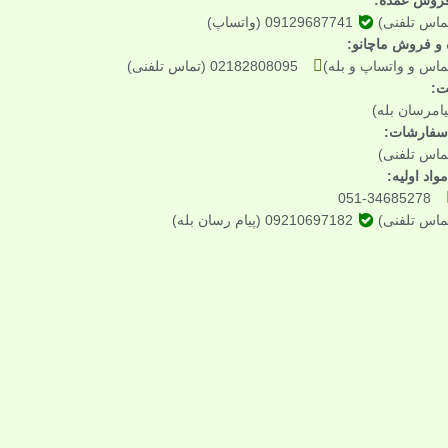
09129687741 (واتساپ)
ه و فروش ماچانو:
02182808095 (تماس تلفنی)
ت:
ی سفارشات:
واد اولیه:
051-34685278
09210697182 (پیام رسان بله)