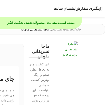
پیگیری سفارش
پشتیبان سایت
صفحه اصلی
دسته بندی محصولات
تخفیف شگفت انگیز
خانه
/
ماچا
/
ماچا تشریفاتی
/
ماچا تشریفاتی ماچانو
ماچا
تشریفاتی
ماچانو
این کیفیت ماچا
به لحاظ عطر،
طعم و رنگ
چای ما
بهترین کیفیت
ماچا در
دنیاست . این
ماچا چای 
درجه که تنها
می شود. مب
در ژاپن تولید
ژاپنی دانه