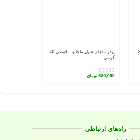
-18%
نو – جعبه 30
پودر ماچا زنجبیل ماچانو – قوطی 40
گرمی
ماچا نرمال ماچانو – 
630,000
تومان
0
450,000
تومان
راه‌های ارتباطی
فروش عمده: