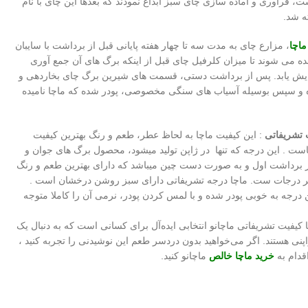
ت، فرآوری و آماده سازی چای سبز ابداع نمودند که بعدها این چای با نام
ه شد.
ماچا
، مزارع چای به مدت سه تا چهار هفته پایانی قبل از برداشت با سایبان
ده می شوند تا میزان کلرفیل چای قبل از اینکه برگ های آن جمع آوری
ایش یابد. پس از برداشت دستی، قسمت های شیرین برگ چای بخاردهی و
 سپس بوسیله آسیاب های سنگی مخصوصی، پودر شده که ماچا نامیده
 تشریفاتی
: این کیفیت ماچا به لحاظ عطر، طعم و رنگ بهترین کیفیت
یاست . این درجه که تنها در ژاپن تولید میشود، محصول برگ های جوان و
در برداشت اول و به صورت دست چین میباشد که دارای بهترین طعم و رنگ
یر درجات ست. ماچا درجه تشریفاتی دارای سبز روشن درخشان است .
 درجه به خوبی پودر شده و با لمس کردن پودر، نرمی آن را کاملا متوجه
ا کیفیت تشریفاتی ماچانو انتخابی ایده‌آل برای کسانی است که به دنبال یک
پنی هستند. اگر می‌خواهید بدون دردسر طعم این نوشیدنی را تجربه کنید ،
اقدام به
خرید ماچا خالص
ماچانو کنید.