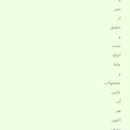
پس
از
تحقیق
و
تست
انواع
ماچا
و
محصولات
جانبی
آن،
هم
اکنون
مفتخر