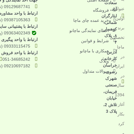
سعادت
09129687741 (تماس تلفنی)
عنوان
آباد،
فروشگاه
ارتباط با واحد مشاور
ایثارگران
اولین
09387105363 (تماس و واتساپ و بله)
خرید عمده چای ماچا
شمالی،
ارتباط با پشتیبانی سای
برند
کوهسار
اعطای نمایندگی ماچانو
09363402349 (پیامرسان بله)
۸، پلاک
تخصصی
ارتباط با واحد پیگیر
شرایط و قوانین
۴
09333115475 (تماس تلفنی)
ماچا
همکاری با ماچانو
آدرس
ارتباط با واحد فروش م
در
کارخانه:
051-34685242
وبلاگ
خراسان
09210697182 (تماس تلفنی)
ایران
سوالات متداول
رضوی،
در
شهرک
صنعتی
سال
فریمان،
1394
خیابان
آغاز
تلاش 2،
پلاک 3
بکار
کرد
و