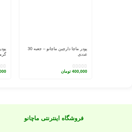
پودر ماچا دارچین ماچانو – جعبه 30
عددی
گرم
400,000
تومان
000
فروشگاه اینترنتی ماچانو