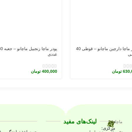
پودر ماچا دارچین ماچانو – قوطی 40
پودر ماچا زنجبیل ماچا
ی
عددی
630,
تومان
400,000
تومان
لینک‌های مفید
ماچانو
دفتر
مرکزی:
به
صفحه اصلی
جهت اخذ نمایندگی و 