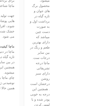
میشود،
برای برداش
محصول برگ
ماچا شناخت
های جوان و
جهت تولید
تازه گیاه در
هایی پوشان
برداشت اول و
شوند، افز
به صورت
خشک شده و
دست چین
می شود.
میباشد که
دارای بهترین
ماچا کیفیت
طعم و رنگ در
ماچا در دن
بین سایر
تازه گیاه 
درجات ست.
در بین سا
ماچا درجه
همچنین این
تشریفاتی
میشوید.
دارای سبز
چای ماچا ب
روشن
نوشیدنی ژا
درخشان است
همین حالا 
. همچنین این
درجه به خوبی
پودر شده و با
لمس کردن