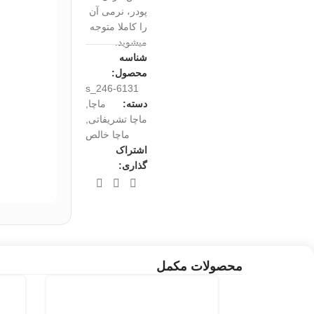
پودر، نرمی آن
را کاملا متوجه
میشوید.
شناسه
محصول:
s_246-6131
دسته:
ماچا
,
ماچا تشریفاتی
,
ماچا خالص
اشتراک
گذاری:
محصولات مکمل