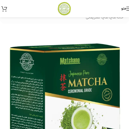
منو
خانه
/
ماچا
/
ماچا تشریفاتی