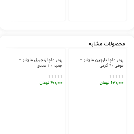
0
محصولات مشابه
پودر ماچا دارچین ماچانو –
پودر ماچا زنجبیل ماچانو –
قوطی 40 گرمی
جعبه 30 عددی
630,000
تومان
400,000
تومان
پ
قو