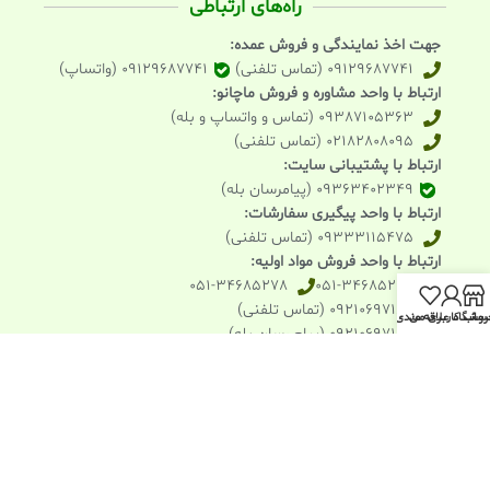
راه‌های ارتباطی
جهت اخذ نمایندگی و فروش عمده:
09129687741 (تماس تلفنی)
09129687741 (واتساپ)
ارتباط با واحد مشاوره و فروش ماچانو:
09387105363 (تماس و واتساپ و بله)
02182808095 (تماس تلفنی)
ارتباط با پشتیبانی سایت:
09363402349 (پیامرسان بله)
ارتباط با واحد پیگیری سفارشات:
09333115475 (تماس تلفنی)
ارتباط با واحد فروش مواد اولیه:
051-34685278
051-34685242
09210697182 (تماس تلفنی)
روشگاه
ساب کاربری من
علاقه مندی
09210697182 (پیام رسان بله)