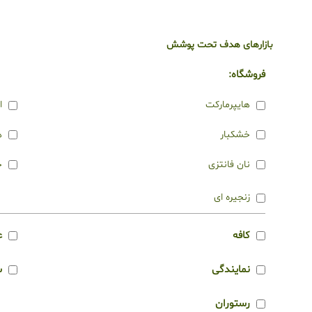
بازارهای هدف تحت پوشش
فروشگاه:
هایپرمارکت
ا
خشکبار
ه
نان فانتزی
چ
زنجیره ای
کافه
ع
نمایندگی
س
رستوران