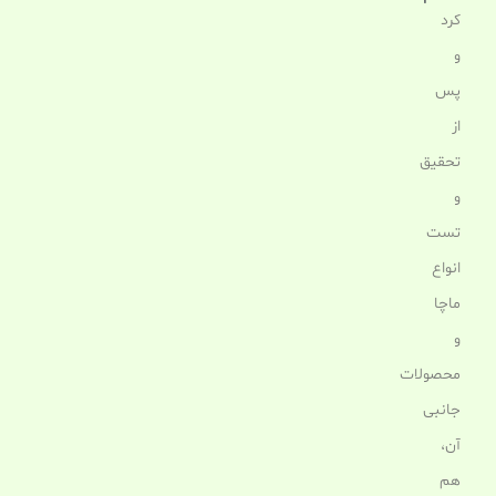
کرد
و
پس
از
تحقیق
و
تست
انواع
ماچا
و
محصولات
جانبی
آن،
هم