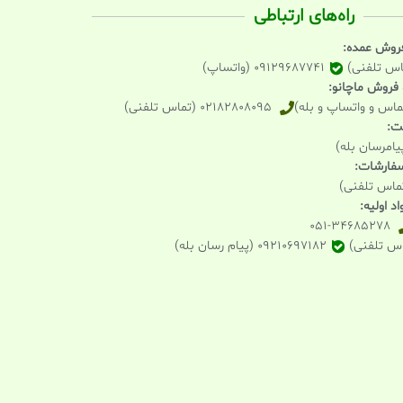
راه‌های ارتباطی
فروش عمده:
09129687741 (واتساپ)
و فروش ماچانو:
02182808095 (تماس تلفنی)
یت:
 سفارشات:
د اولیه:
051-34685278
09210697182 (پیام رسان بله)