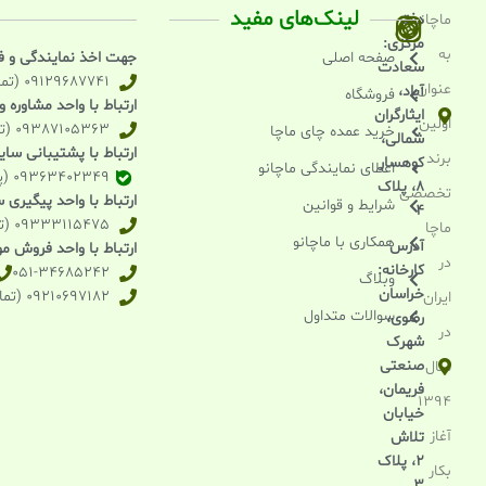
لینک‌های مفید
ماچانو
دفتر
مرکزی:
به
صفحه اصلی
جهت اخذ نمایندگی و 
سعادت
09129687741 (تماس تلفنی)
عنوان
آباد،
فروشگاه
ارتباط با واحد مشاوره 
ایثارگران
اولین
09387105363 (تماس و واتساپ و بله)
خرید عمده چای ماچا
شمالی،
ارتباط با پشتیبانی سا
برند
کوهسار
اعطای نمایندگی ماچانو
09363402349 (پیامرسان بله)
۸، پلاک
تخصصی
ارتباط با واحد پیگیری
شرایط و قوانین
۴
09333115475 (تماس تلفنی)
ماچا
همکاری با ماچانو
آدرس
ارتباط با واحد فروش موا
در
کارخانه:
051-34685242
وبلاگ
خراسان
09210697182 (تماس تلفنی)
ایران
سوالات متداول
رضوی،
در
شهرک
صنعتی
سال
فریمان،
1394
خیابان
آغاز
تلاش
2، پلاک
بکار
3