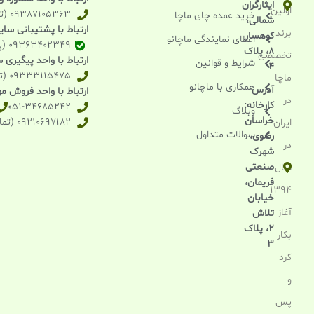
ایثارگران
اولین
09387105363 (تماس و واتساپ و بله)
خرید عمده چای ماچا
شمالی،
ارتباط با پشتیبانی سا
برند
کوهسار
اعطای نمایندگی ماچانو
09363402349 (پیامرسان بله)
۸، پلاک
تخصصی
ارتباط با واحد پیگیری
شرایط و قوانین
۴
09333115475 (تماس تلفنی)
ماچا
همکاری با ماچانو
آدرس
ارتباط با واحد فروش موا
در
کارخانه:
051-34685242
وبلاگ
خراسان
09210697182 (تماس تلفنی)
ایران
سوالات متداول
رضوی،
در
شهرک
صنعتی
سال
فریمان،
1394
خیابان
آغاز
تلاش
2، پلاک
بکار
3
کرد
و
پس