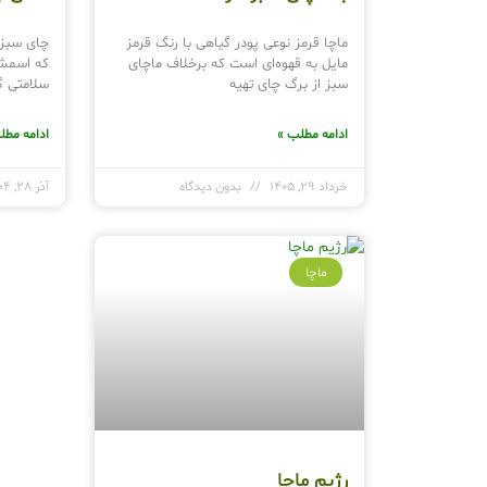
ماچا قرمز نوعی پودر گیاهی با رنگ قرمز
چای سبز 
مایل به قهوه‌ای است که برخلاف ماچای
که اسمش ر
سبز از برگ چای تهیه
سلامتی گ
ادامه مطلب »
ادامه مطل
خرداد 29, 1405
بدون دیدگاه
آذر 28, 1404
ماچا
رژیم ماچا