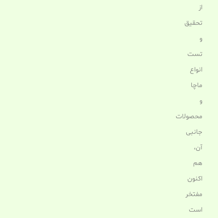
از
تحقیق
و
تست
انواع
ماچا
و
محصولات
جانبی
آن،
هم
اکنون
مفتخر
است