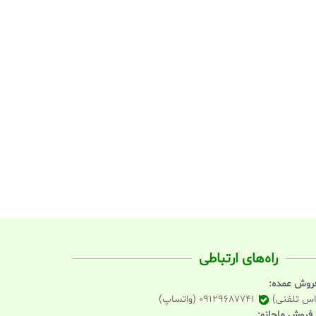
راه‌های ارتباطی
فروش عمده:
09129687741 (واتساپ)
و فروش ماچانو: