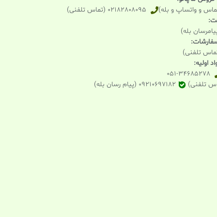
02182808095 (تماس تلفنی)
یت:
 سفارشات:
د اولیه:
051-34685278
09210697182 (پیام رسان بله)