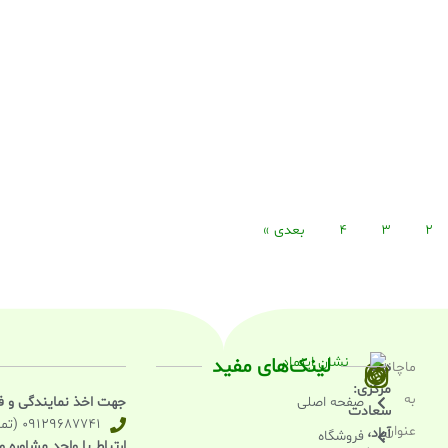
2
3
4
بعدی »
لینک‌های مفید
ماچانو
دفتر
مرکزی:
به
صفحه اصلی
جهت اخذ نمایندگی و 
سعادت
09129687741 (تماس تلفنی)
عنوان
آباد،
فروشگاه
ارتباط با واحد مشاوره 