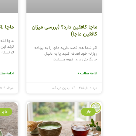
ماچا کافئین دارد؟ (بررسی میزان
ماچا ل
کافئین ماچا)
ماچا لات
ترند این
اگر شما هم قصد دارید ماچا را به برنامه
توانسته 
روزانه خود اضافه کنید یا به دنبال
جایگزینی برای قهوه هستید،
ادامه مطلب »
ادامه مطل
مرداد 10, 1405
بدون دیدگاه
مرداد 6, 1405
چای
ماچا