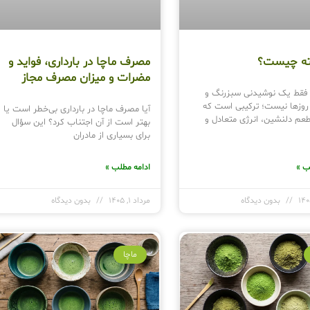
اته چیست؟
مصرف ماچا در بارداری، فواید و
مضرات و میزان مصرف مجاز
ه فقط یک نوشیدنی سبزرنگ و
 روزها نیست؛ ترکیبی است که
آیا مصرف ماچا در بارداری بی‌خطر است یا
طعم دلنشین، انرژی متعادل و
بهتر است از آن اجتناب کرد؟ این سؤال
برای بسیاری از مادران
ب »
ادامه مطلب »
بدون دیدگاه
مرداد 1, 1405
بدون دیدگاه
ماچا