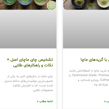
با گریدهای ماچا
تشخیص چای ماچای اصل +
نکات و راهکارهای طلایی
 خرید ماچا با اصطلاحاتی مانند
Ceremonial Grade، Premium Grade یا
چای ماچا در سال‌های اخیر به یکی از
Culinary Grade روبه‌رو شده‌اید و
محبوب‌ترین نوشیدنی‌های سالم تبدیل
د هرکدام چه
شده است؛ اما با افزایش تقاضا،
محصولات تقلبی
ب »
ادامه مطلب »