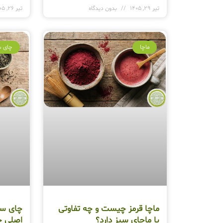
تیر 29, 1405
بدون دیدگاه
تیر 26, 1405
ماچا
چای س
ماچا قرمز چیست و چه تفاوتی
با ماچای سبز دارد؟
اصلی چ