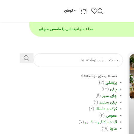
0
تومان
مجله ماچانو
تماس با ما
سفیر ماچانو
دسته بندی نوشته‌ها:
پزشکی
(2)
چای
(13)
چای سبز
(4)
چای سفید
(1)
کرک و ماسالا
(2)
عمومی
(2)
قهوه و کافی میکس
(7)
ماچا
(19)