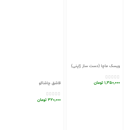
ویسک ماچا (دست ساز ژاپنی)
1,350,000
تومان
قاشق چاشاکو
320,000
تومان
و