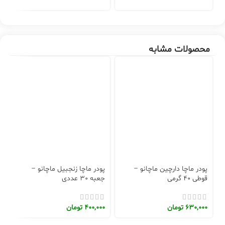
0
محصولات مشابه
پ
پودر ماچا دارچین ماچانو –
پودر ماچا زنجبیل ماچانو –
قو
قوطی 40 گرمی
جعبه 30 عددی
0
630,000
تومان
400,000
تومان