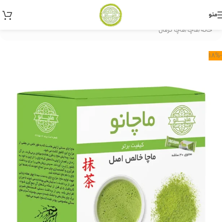
منو
خانه
/
ماچا
/
ماچا نرمال
-18%