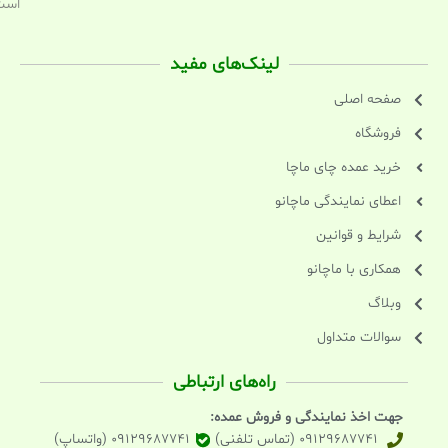
است
لینک‌های مفید
صفحه اصلی
فروشگاه
خرید عمده چای ماچا
اعطای نمایندگی ماچانو
شرایط و قوانین
همکاری با ماچانو
وبلاگ
سوالات متداول
راه‌های ارتباطی
جهت اخذ نمایندگی و فروش عمده:
09129687741 (تماس تلفنی)
09129687741 (واتساپ)