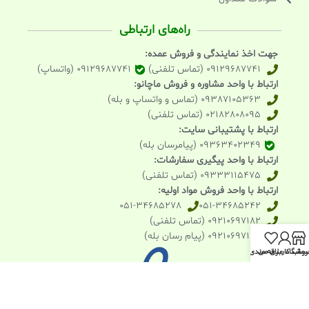
راه‌های ارتباطی
جهت اخذ نمایندگی و فروش عمده:
09129687741 (تماس تلفنی)
09129687741 (واتساپ)
ارتباط با واحد مشاوره و فروش ماچانو:
09387105363 (تماس و واتساپ و بله)
02182808095 (تماس تلفنی)
ارتباط با پشتیبانی سایت:
09363402349 (پیامرسان بله)
ارتباط با واحد پیگیری سفارشات:
09333115475 (تماس تلفنی)
ارتباط با واحد فروش مواد اولیه:
051-34685278
051-34685242
09210697182 (تماس تلفنی)
09210697182 (پیام رسان بله)
روشگاه
ساب کاربری من
علاقه مندی