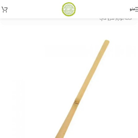
منو
خانه
/
لوازم سرو ماچا