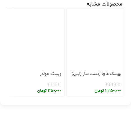
محصولات مشابه
اتم
ویسک ماچا (دست ساز ژاپنی)
ویسک هولدر
و
1,350,000
تومان
350,000
تومان