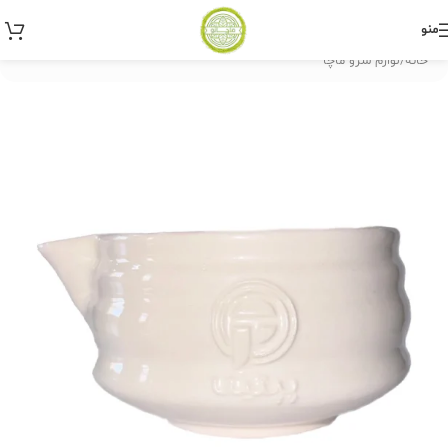
منو
خانه
/
لوازم سرو ماچا