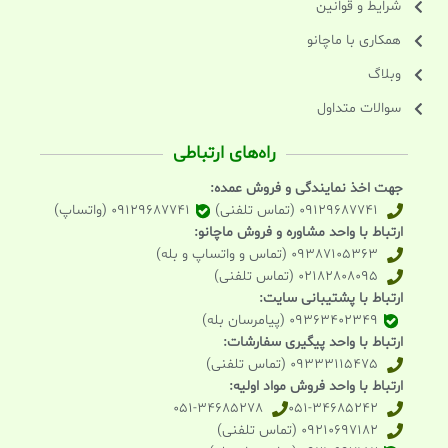
شرایط و قوانین
همکاری با ماچانو
وبلاگ
سوالات متداول
راه‌های ارتباطی
جهت اخذ نمایندگی و فروش عمده:
09129687741 (تماس تلفنی)
09129687741 (واتساپ)
ارتباط با واحد مشاوره و فروش ماچانو:
09387105363 (تماس و واتساپ و بله)
02182808095 (تماس تلفنی)
ارتباط با پشتیبانی سایت:
09363402349 (پیامرسان بله)
ارتباط با واحد پیگیری سفارشات:
09333115475 (تماس تلفنی)
ارتباط با واحد فروش مواد اولیه:
051-34685278
051-34685242
09210697182 (تماس تلفنی)