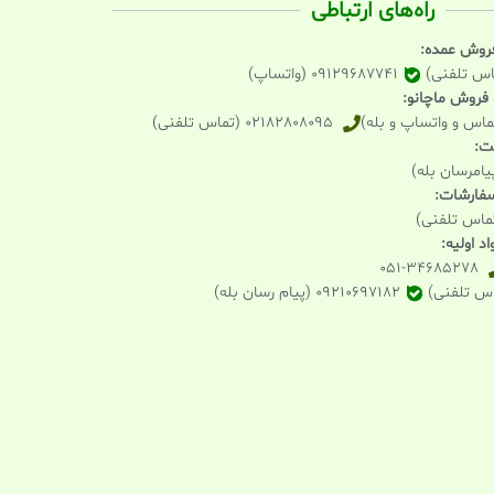
راه‌های ارتباطی
فروش عمده:
09129687741 (واتساپ)
و فروش ماچانو:
02182808095 (تماس تلفنی)
یت:
 سفارشات:
د اولیه:
051-34685278
09210697182 (پیام رسان بله)