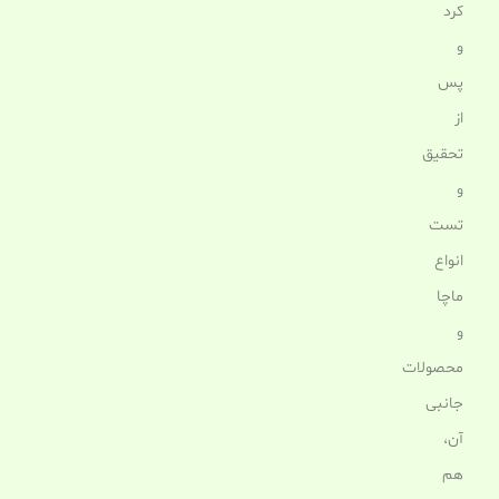
کرد
و
پس
از
تحقیق
و
تست
انواع
ماچا
و
محصولات
جانبی
آن،
هم