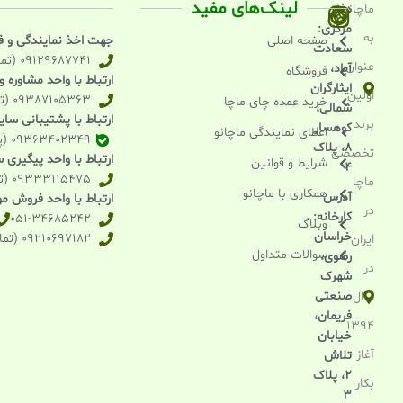
لینک‌های مفید
ماچانو
دفتر
مرکزی:
به
صفحه اصلی
جهت اخذ نمایندگی و 
سعادت
09129687741 (تماس تلفنی)
عنوان
آباد،
فروشگاه
ارتباط با واحد مشاوره 
ایثارگران
اولین
09387105363 (تماس و واتساپ و بله)
خرید عمده چای ماچا
شمالی،
ارتباط با پشتیبانی سا
برند
کوهسار
اعطای نمایندگی ماچانو
09363402349 (پیامرسان بله)
۸، پلاک
تخصصی
ارتباط با واحد پیگیری
شرایط و قوانین
۴
09333115475 (تماس تلفنی)
ماچا
همکاری با ماچانو
آدرس
ارتباط با واحد فروش موا
در
کارخانه:
051-34685242
وبلاگ
خراسان
09210697182 (تماس تلفنی)
ایران
سوالات متداول
رضوی،
در
شهرک
صنعتی
سال
فریمان،
1394
خیابان
آغاز
تلاش
2، پلاک
بکار
3