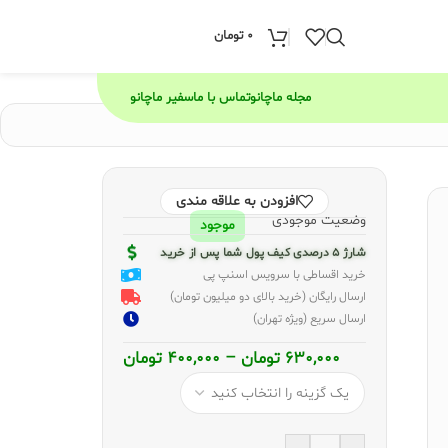
0
تومان
مجله ماچانو
تماس با ما
سفیر ماچانو
افزودن به علاقه مندی
وضعیت موجودی
موجود
شارژ 5 درصدی کیف پول شما پس از خرید
خرید اقساطی با سرویس اسنپ پی
ارسال رایگان (خرید بالای دو میلیون تومان)
ارسال سریع (ویژه تهران)
630,000
تومان
–
400,000
تومان