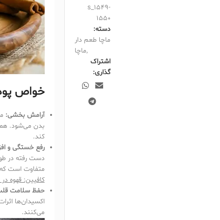
s_1549-
1550
دسته:
ماچا طعم دار
,
ماچا
اشتراک
گذاری:
خواص پودر
آرامش بخشی:
ما
بدن می‌شود. همچ
کند.
رفع خستگی و افز
دست رفته در طول 
متفاوت است که 
کافیین: قهوه در 
حفظ سلامت قلب و
اکسیدان‌ها اثرات
می‌کنند.