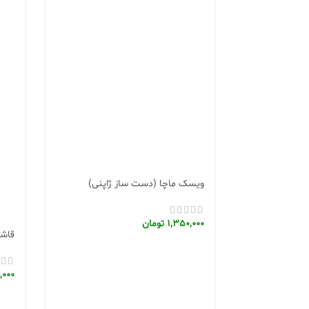
ویسک ماچا (دست ساز ژاپنی)
1,350,000
تومان
قاشق
,000