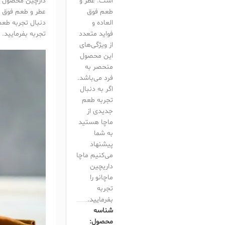
است. عطر و
دارچین محصول جد
طعم فوق
عطر و طعم فوق ال
العاده و
دنبال تجربه طعم
فواید متعدد
تجربه بفرمایید.
از ویژگی‌های
این محصول
منحصر به
فرد می‌باشد.
اگر به دنبال
تجربه طعم
جدیدی از
ماچا هستید
به شما
پیشنهاد
می‌کنیم ماچا
داریچین
ماچانو را
تجربه
بفرمایید.
شناسه
محصول: