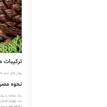
ترکیبات م
پودر چای سبز ماچ
نحوه مصر
یک ساشه یا یک تا
دقیقه هم بزنید.