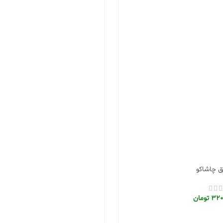
 چاشاکو
320
تومان