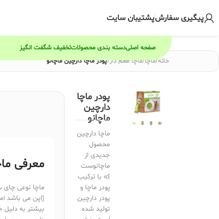
پیگیری سفارش
پشتیبان سایت
صفحه اصلی
دسته بندی محصولات
تخفیف شگفت انگیز
خانه
/
ماچا
/
ماچا طعم دار
/
پودر ماچا دارچین ماچانو
پودر ماچا
دارچین
ماچانو
ماچا دارچین
محصول
جدیدی از
معرفی ماچ
ماچانوست
که با ترکیب
پودر ماچا و
ماچا نوعی چای س
پودر دارچین
ژاپن می باشد ام
تولید شده
بیشتر به دلیل 