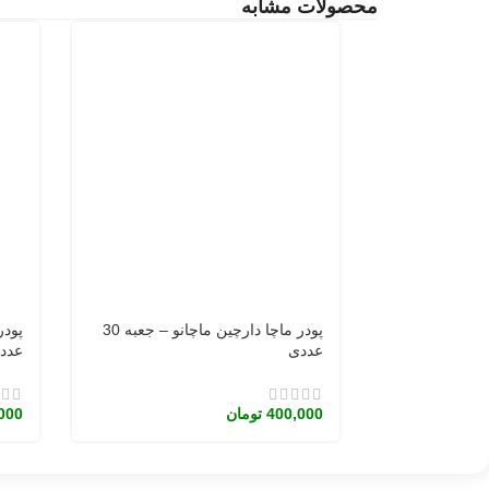
محصولات مشابه
پودر ماچا دارچین ماچانو – جعبه 30
عددی
عدد
400,000
تومان
000