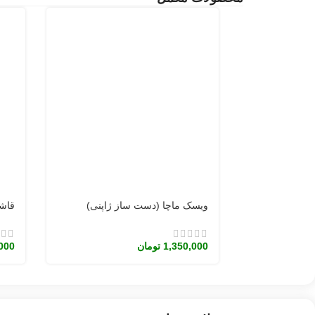
ویسک ماچا (دست ساز ژاپنی)
قاش
1,350,000
تومان
000