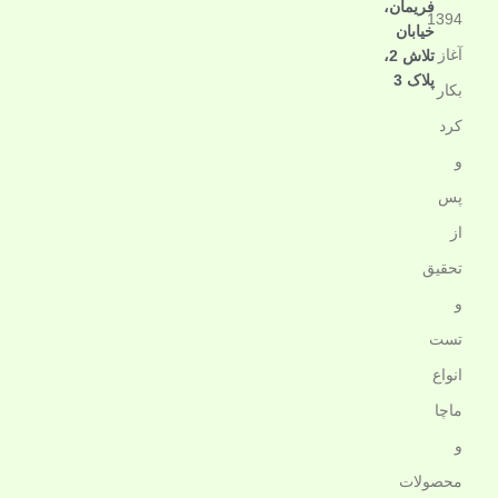
فریمان،
1394
خیابان
آغاز
تلاش 2،
پلاک 3
بکار
کرد
و
پس
از
تحقیق
و
تست
انواع
ماچا
و
محصولات