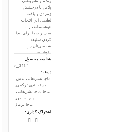
رنگ، و تشریفاتی
پلاس با درخشش
زمردی و بافت
لطیف. این انتخاب
هوشمندانه، راه
میان‌بر شما برای پیدا
کردن سلیقه
شخصی‌تان در
ماچاست.
شناسه محصول:
s_3417
دسته:
ماچا تشریفاتی پلاس
,
بسته بندی ترکیبی
,
ماچا
,
ماچا تشریفاتی
,
ماچا خالص
,
ماچا نرمال
اشتراک گذاری: