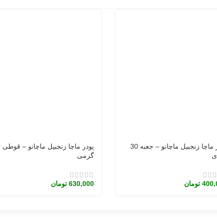
پودر ماچا زنجبیل ماچانو – جعبه 30
پود
ی
گرمی
400,
تومان
630,000
تومان