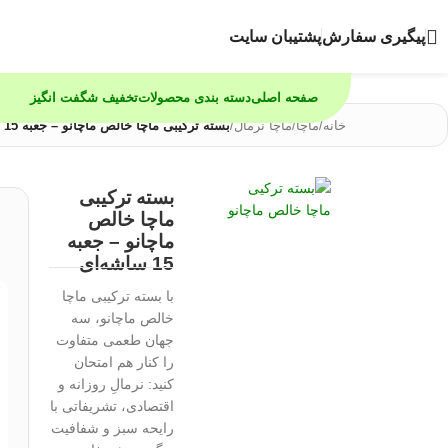
پیگیری سفارش
پشتیبان سایت
صفحه اصلی
دسته بندی محصولات
تخفیف شگفت انگیز
خانه
/
ماچا
/
ماچا نرمال
/
بسته ترکیبی ماچا خالص ماچانو – جعبه 15 ساشه‌ای
بسته ترکیبی
ماچا خالص
ماچانو – جعبه
15 ساشه‌ای
با بسته ترکیبی ماچا
خالص ماچانو، سه
جهان طعمی متفاوت
را کنار هم امتحان
کنید: نرمالِ روزانه و
اقتصادی، تشریفاتی با
رایحه سبز و شفافیت