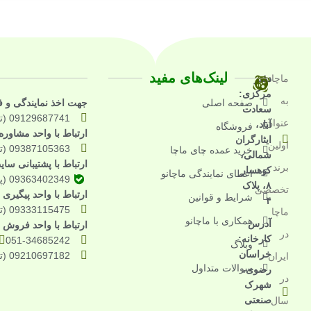
لینک‌های مفید
ماچانو
دفتر
مرکزی:
به
صفحه اصلی
جهت اخذ نمایندگی و 
سعادت
09129687741 (تماس تلفنی)
عنوان
آباد،
فروشگاه
ارتباط با واحد مشاور
ایثارگران
اولین
09387105363 (تماس و واتساپ و بله)
خرید عمده چای ماچا
شمالی،
ارتباط با پشتیبانی سای
برند
کوهسار
اعطای نمایندگی ماچانو
09363402349 (پیامرسان بله)
۸، پلاک
تخصصی
ارتباط با واحد پیگیر
شرایط و قوانین
۴
09333115475 (تماس تلفنی)
ماچا
همکاری با ماچانو
آدرس
ارتباط با واحد فروش م
در
کارخانه:
051-34685242
وبلاگ
خراسان
09210697182 (تماس تلفنی)
ایران
سوالات متداول
رضوی،
در
شهرک
صنعتی
سال