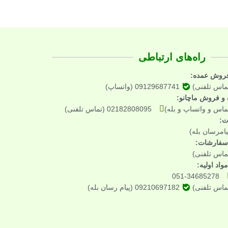
راه‌های ارتباطی
فروش عمده:
09129687741 (واتساپ)
ه و فروش ماچانو:
02182808095 (تماس تلفنی)
ت:
ی سفارشات:
واد اولیه:
051-34685278
09210697182 (پیام رسان بله)