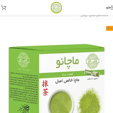
منو
خانه
/
ماچا
/
ماچا نرمال
-18%