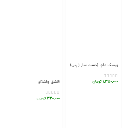
ویسک ماچا (دست ساز ژاپنی)
1,350,000
تومان
قاشق چاشاکو
320,000
تومان
و