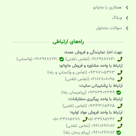
همکاری با ماچانو
وبلاگ
سوالات متداول
راه‌های ارتباطی
جهت اخذ نمایندگی و فروش عمده:
09129687741 (تماس تلفنی)
09129687741 (واتساپ)
ارتباط با واحد مشاوره و فروش ماچانو:
09387105363 (تماس و واتساپ و بله)
02182808095 (تماس تلفنی)
ارتباط با پشتیبانی سایت:
09363402349 (پیامرسان بله)
ارتباط با واحد پیگیری سفارشات:
09333115475 (تماس تلفنی)
ارتباط با واحد فروش مواد اولیه:
051-34685278
051-34685242
09210697182 (تماس تلفنی)
09210697182 (پیام رسان بله)