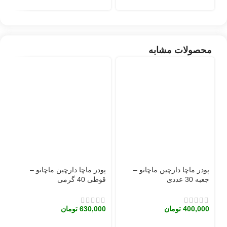
محصولات مشابه
پودر ماچا دارچین ماچانو –
پودر ماچا دارچین ماچانو –
پ
جعبه 30 عددی
قوطی 40 گرمی
جع
400,000
تومان
630,000
تومان
0