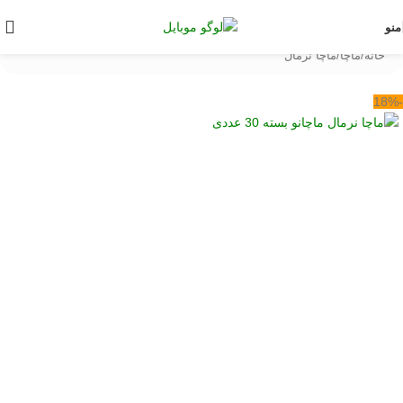
منو
خانه
/
ماچا
/
ماچا نرمال
-18%