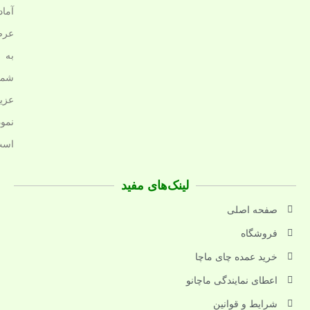
آماد
عرض
به
شما
عزی
نمود
است
لینک‌های مفید
صفحه اصلی
فروشگاه
خرید عمده چای ماچا
اعطای نمایندگی ماچانو
شرایط و قوانین