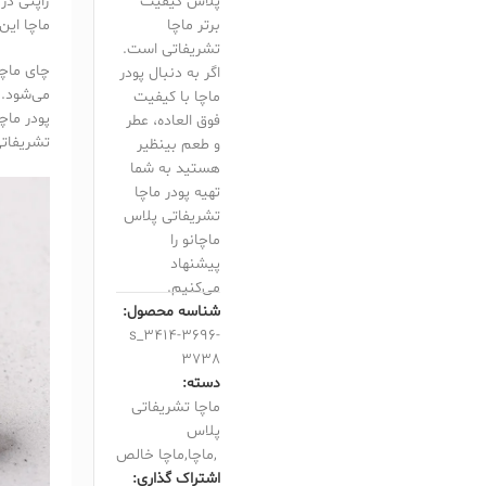
پلاس کیفیت
ژاپنی در
برتر ماچا
ماچا این 
تشریفاتی است.
چای ماچا 
اگر به دنبال پودر
می‌شود. 
ماچا با کیفیت
پودر ماچ
فوق العاده، عطر
تشریفاتی
و طعم بینظیر
هستید به شما
تهیه پودر ماچا
تشریفاتی پلاس
ماچانو را
پیشنهاد
می‌کنیم.
شناسه محصول:
s_3414-3696-
3738
دسته:
ماچا تشریفاتی
پلاس
,
ماچا
,
ماچا خالص
اشتراک گذاری: