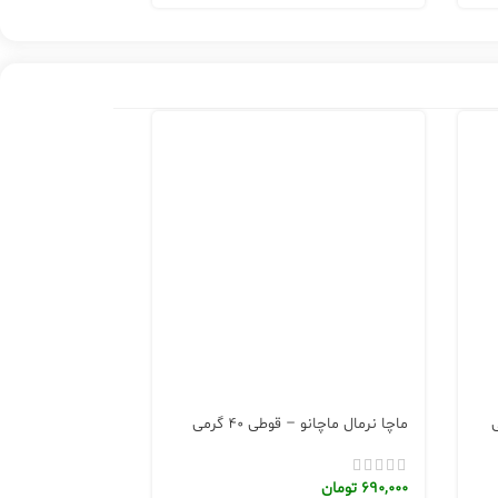
ماچا نرمال ماچانو – قوطی 40 گرمی
عددی
690,000
تومان