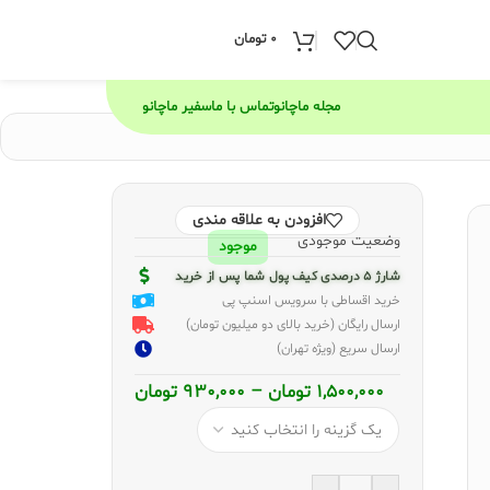
0
تومان
مجله ماچانو
تماس با ما
سفیر ماچانو
افزودن به علاقه مندی
وضعیت موجودی
موجود
شارژ 5 درصدی کیف پول شما پس از خرید
خرید اقساطی با سرویس اسنپ پی
ارسال رایگان (خرید بالای دو میلیون تومان)
ارسال سریع (ویژه تهران)
1,500,000
تومان
–
930,000
تومان