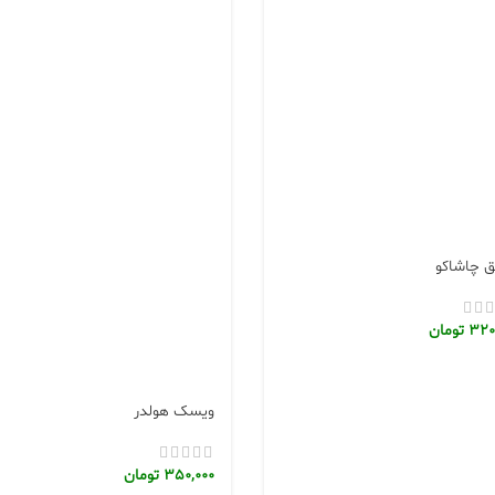
 چاشاکو
320
تومان
ویسک هولدر
350,000
تومان