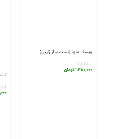
ویسک ماچا (دست ساز ژاپنی)
1,350,000
تومان
قاشق
,000