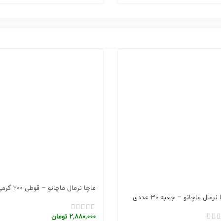
ماچا نرمال ماچانو – قوطی 200 گرمی
نرمال ماچانو – جعبه 30 عددی
2,880,000
تومان