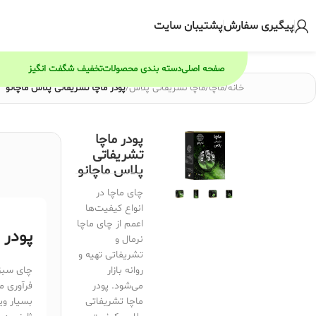
پیگیری سفارش
پشتیبان سایت
صفحه اصلی
دسته بندی محصولات
تخفیف شگفت انگیز
خانه
/
ماچا
/
ماچا تشریفاتی پلاس
/
پودر ماچا تشریفاتی پلاس ماچانو
پودر ماچا
تشریفاتی
پلاس ماچانو
چای ماچا در
انواع کیفیت‌ها
اعمم از چای ماچا
پودر 
نرمال و
تشریفاتی تهیه و
روانه بازار
چای سبز 
می‌شود. پودر
فرآوری م
ماچا تشریفاتی
بسیار وی