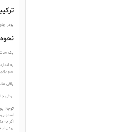
ترکیب
پودر چای
نحوه
یک ساشه 
هم بزنید
باقی ماند
نوش جان
توجه:
پود
اسموتی، 
اگر به د
بردن از 