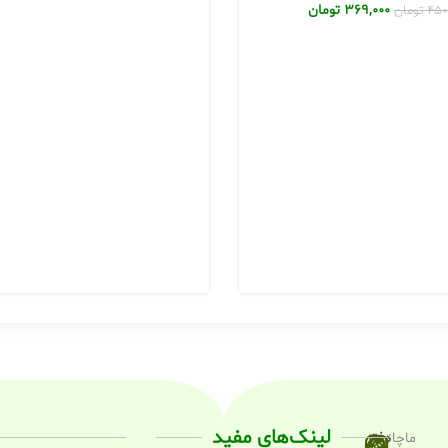
369,000
تومان
450
تومان
لینک‌های مفید
ماچانو
دفتر