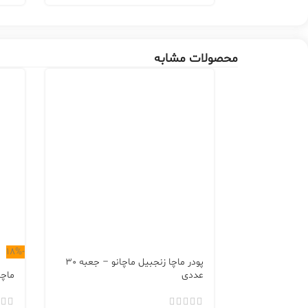
محصولات مشابه
-18%
پودر ماچا زنجبیل ماچانو – جعبه 30
عددی
ماچا 